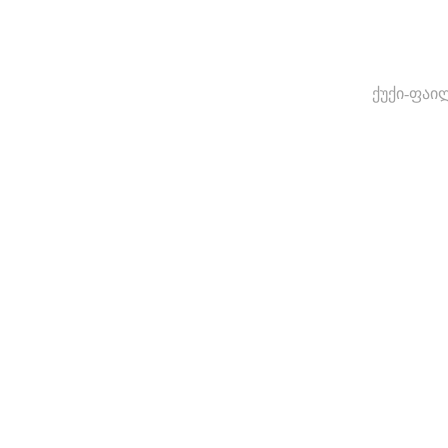
ქუქი-ფაი