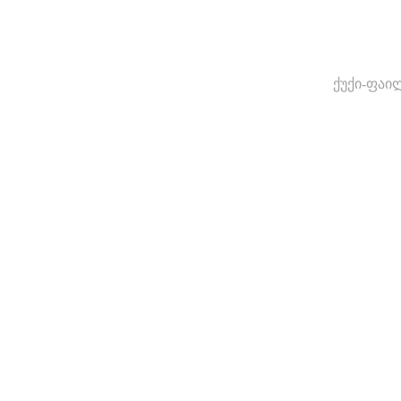
ქუქი-ფაი