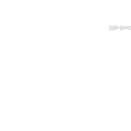
ქუქი-ფაი