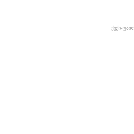
ქუქი-ფაი