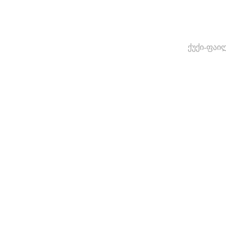
ქუქი-ფაი