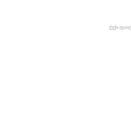
ქუქი-ფაი