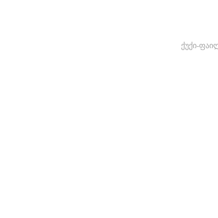
ქუქი-ფაი