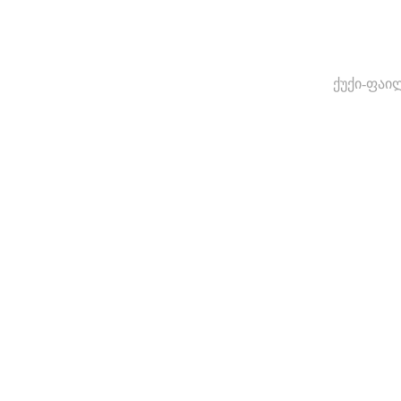
ქუქი-ფაი