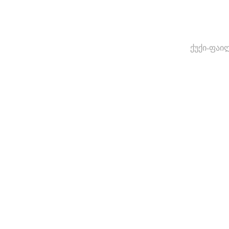
ქუქი-ფაი