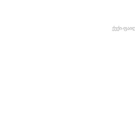
ქუქი-ფაი