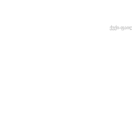
ქუქი-ფაი