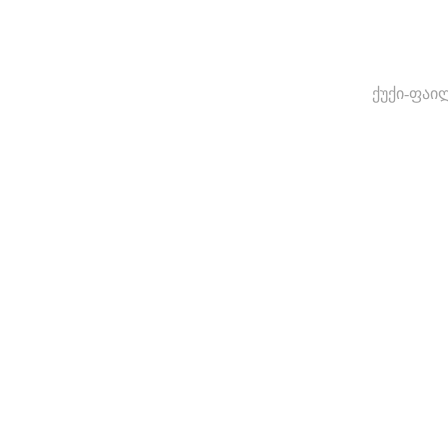
ქუქი-ფაი