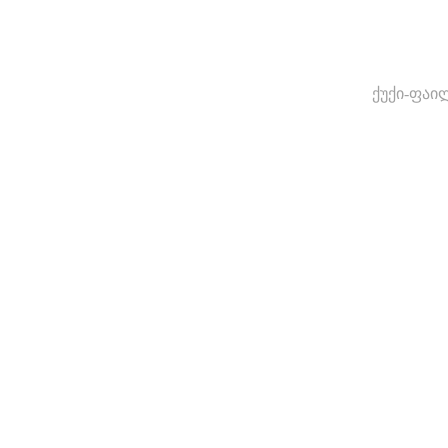
ქუქი-ფაი