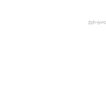
ქუქი-ფაი