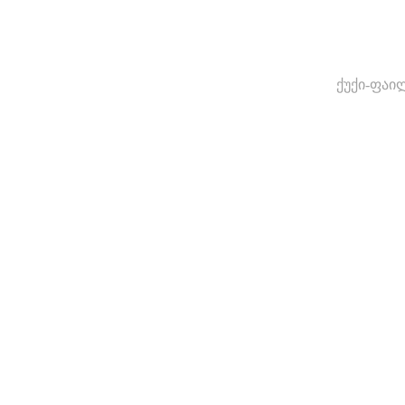
ქუქი-ფაი