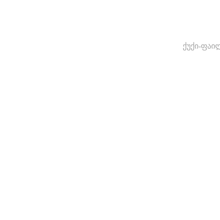
ქუქი-ფაი