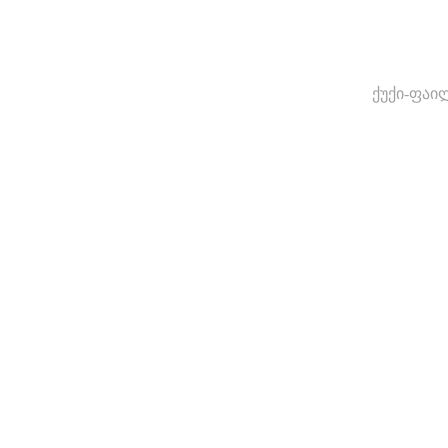
ქუქი-ფაი