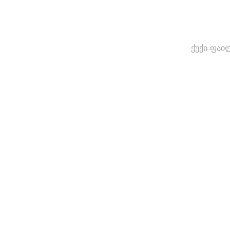
ქუქი-ფაი