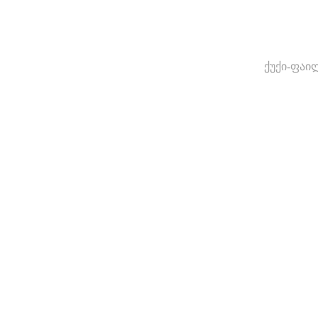
ქუქი-ფაი