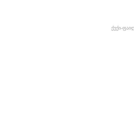
ქუქი-ფაი