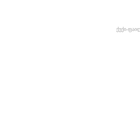
ქუქი-ფაი