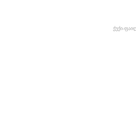
ქუქი-ფაი