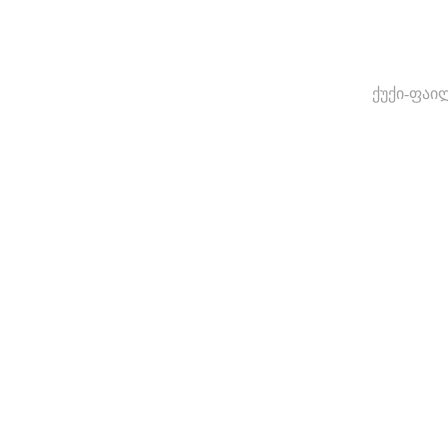
ქუქი-ფაი