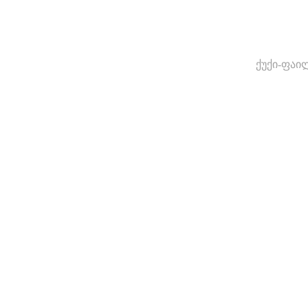
ქუქი-ფაი