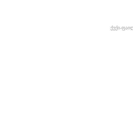
ქუქი-ფაი