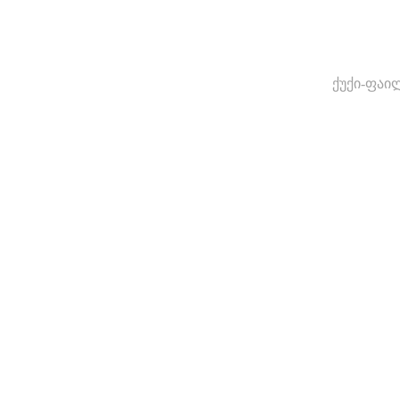
ქუქი-ფაი