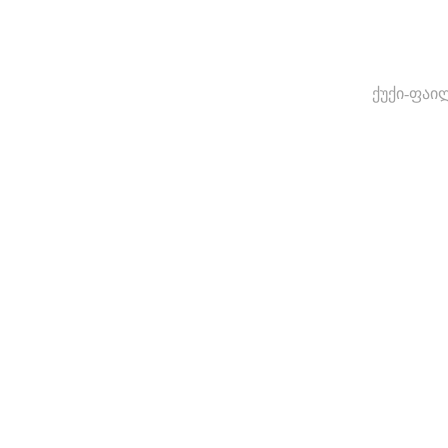
ქუქი-ფაი