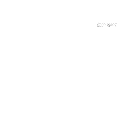
ქუქი-ფაი