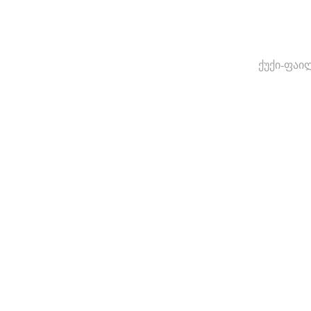
ქუქი-ფაი