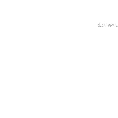
ქუქი-ფაი