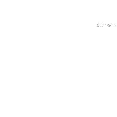
ქუქი-ფაი