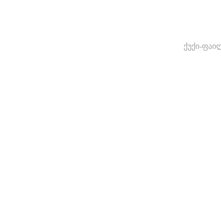
ქუქი-ფაი