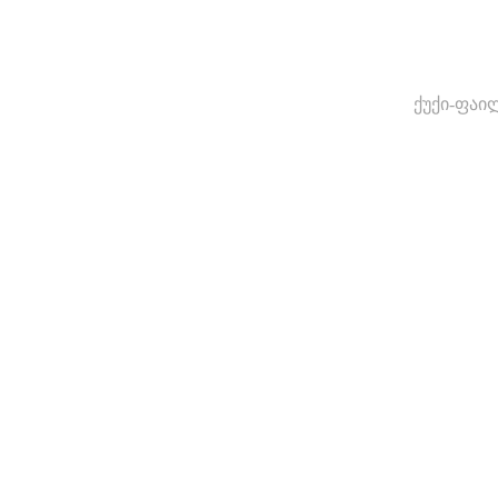
ქუქი-ფაი