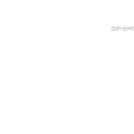
ქუქი-ფაი