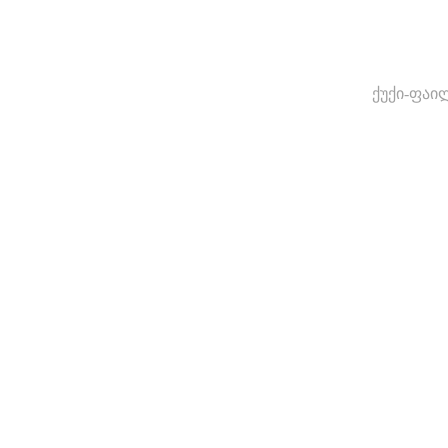
ქუქი-ფაი