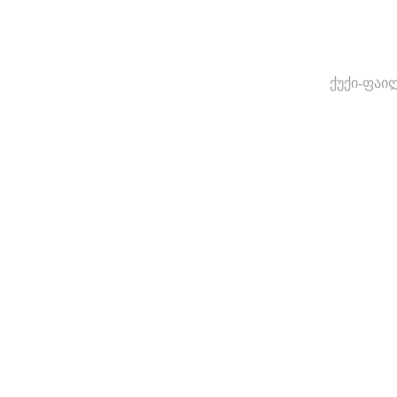
ქუქი-ფაი