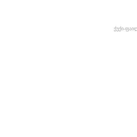
ქუქი-ფაი