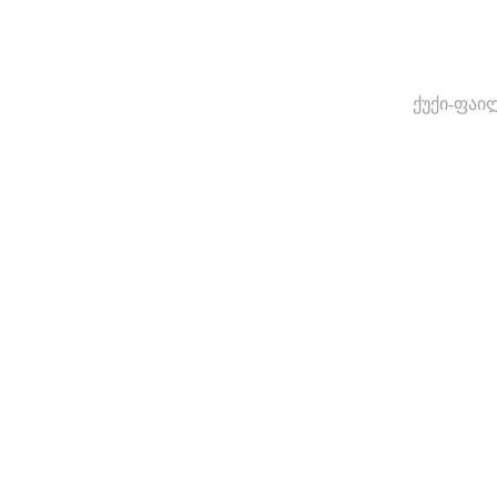
ქუქი-ფაი