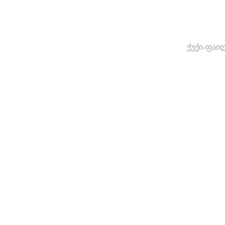
ქუქი-ფაი