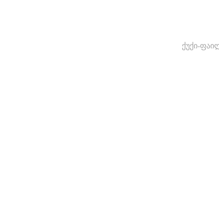
ქუქი-ფაი