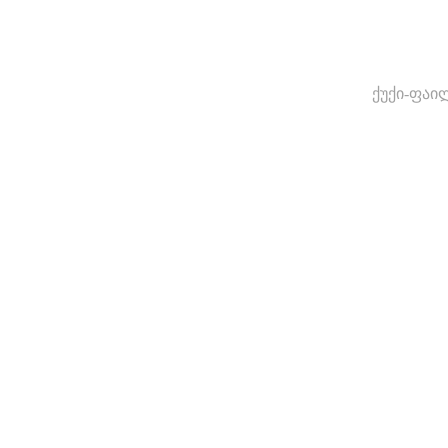
ქუქი-ფაი