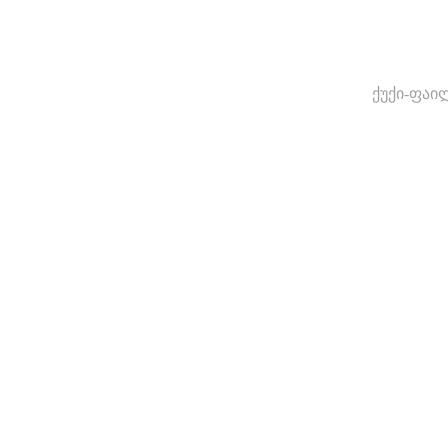
ქუქი-ფაი