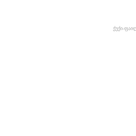
ქუქი-ფაი