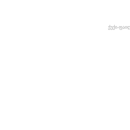
ქუქი-ფაი