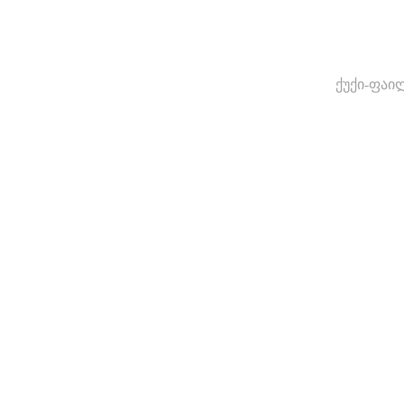
ქუქი-ფაი