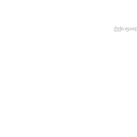
ქუქი-ფაი