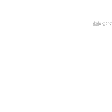
ქუქი-ფაი