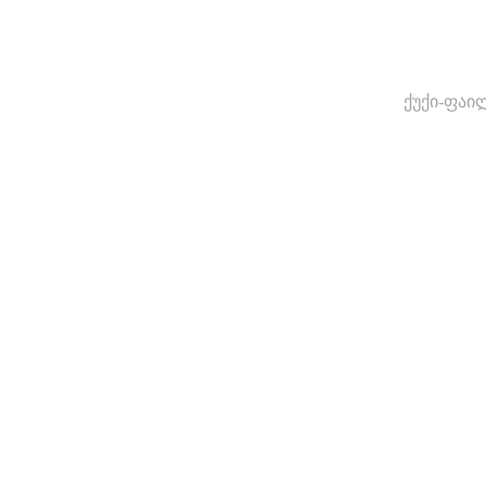
ქუქი-ფაი