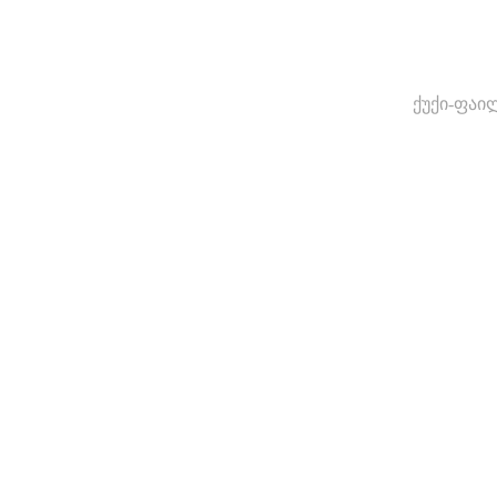
ქუქი-ფაი