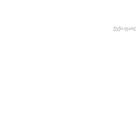
ქუქი-ფაი